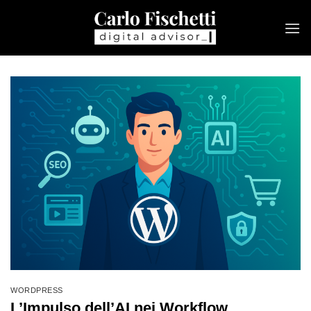
Salta
ai
contenuti
WORDPRESS
L’Impulso dell’AI nei Workflow