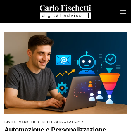
Salta
ai
contenuti
DIGITAL MARKETING
,
INTELLIGENZA ARTIFICIALE
Automazione e Personalizzazione